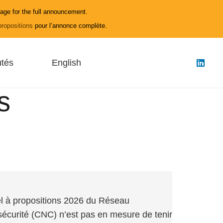
age for the full announcement.
propositions
pour l’annonce complète.
tés
English
s
l à propositions 2026 du Réseau
sécurité (CNC) n’est pas en mesure de tenir