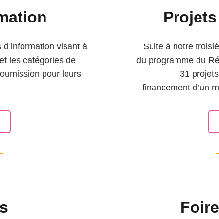
mation
Projets
d’information visant à
Suite à
notre
trois
et les catégories de
du
programme
du
Ré
 soumission pour leurs
31
projets
f
inancement
d’un
m
s
Foir