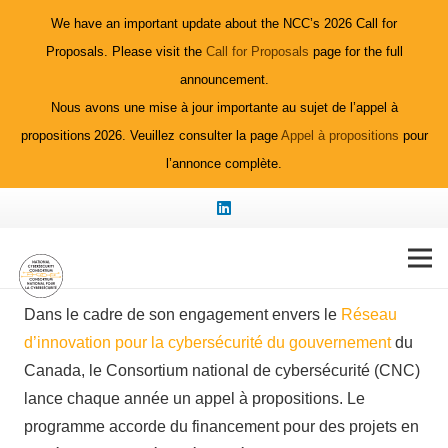
We have an important update about the NCC’s 2026 Call for
Proposals. Please visit the
Call for Proposals
page for the full
announcement.
Nous avons une mise à jour importante au sujet de l’appel à
propositions 2026. Veuillez consulter la page
Appel à propositions
pour
l’annonce complète.
Projets financés
Dans le cadre de son engagement
envers
le
Réseau
d’innovation
pour la
cybersécurité
du
gouvernement
du
Canada, le Consortium national de
cybersécurité
(CNC)
lance
chaque
année
un
appel
à propositions. Le
programme
accorde
du
financement
pour des
projets
en