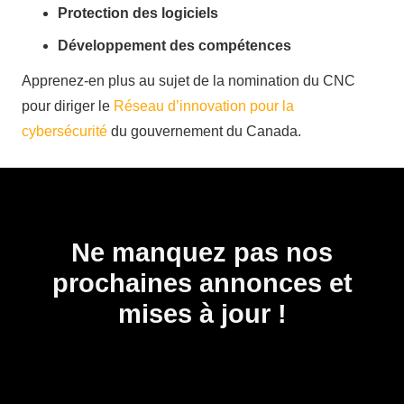
Protection des
logiciels
Développement des
compétences
Apprenez-en
plus au
sujet
de la nomination du CNC
pour
diriger
le
Réseau
d’innovation
pour la
cybersécurité
du
gouvernement
du Canada.
Ne manquez pas nos
prochaines annonces et
mises à jour !