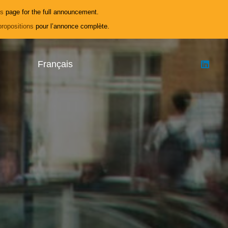
ls
page for the full announcement.
propositions
pour l’annonce complète.
Français