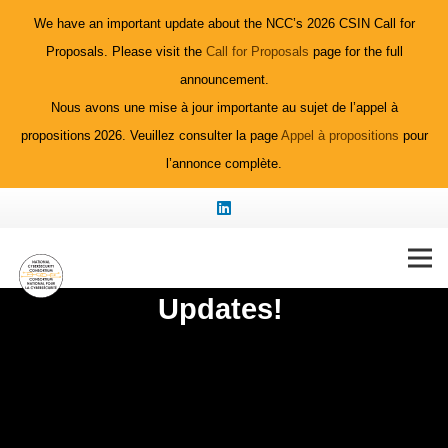
We have an important update about the NCC’s 2026 CSIN Call for
Proposals. Please visit the
Call for Proposals
page for the full
announcement.
Nous avons une mise à jour importante au sujet de l’appel à
propositions 2026. Veuillez consulter la page
Appel à propositions
pour
l’annonce complète.
Don’t Miss our Next
Announcements and
Updates!