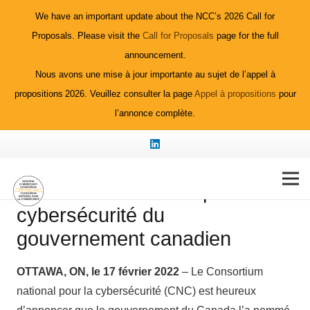
We have an important update about the NCC’s 2026 Call for
Proposals. Please visit the
Call for Proposals
page for the full
announcement.
Nous avons une mise à jour importante au sujet de l’appel à
Le Consortium national pour la
propositions 2026. Veuillez consulter la page
Appel à propositions
pour
l’annonce complète.
cybersécurité est nommé par
le gouvernement du Canada
pour diriger le nouveau
Réseau d’innovation pour la
cybersécurité du
gouvernement canadien
OTTAWA, ON, le 17 février 2022
– Le Consortium
national pour la cybersécurité (CNC) est heureux