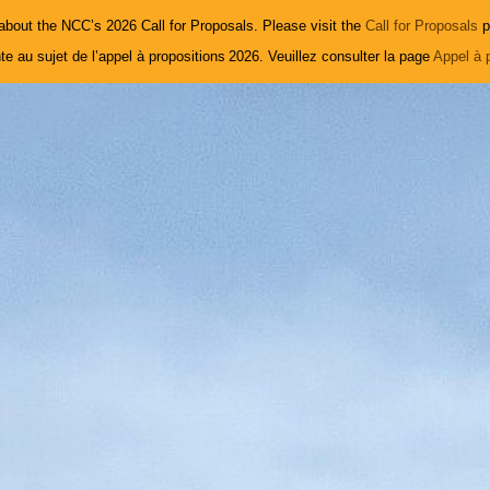
bout the NCC’s 2026 Call for Proposals. Please visit the
Call for Proposals
p
e au sujet de l’appel à propositions 2026. Veuillez consulter la page
Appel à 