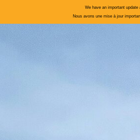
We have an important update a
Nous avons une mise à jour important