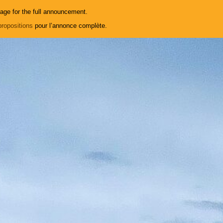
age for the full announcement.
propositions
pour l’annonce complète.