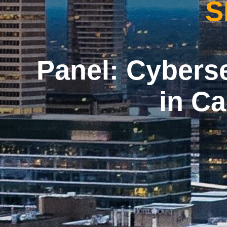
S
Panel: Cybers
in C