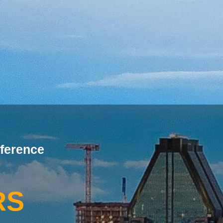
ference
RS