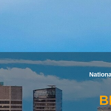
Nation
B