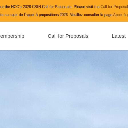
ut the NCC’s 2026 CSIN Call for Proposals. Please visit the
Call for Proposa
e au sujet de l’appel à propositions 2026. Veuillez consulter la page
Appel à 
embership
Call for Proposals
Latest