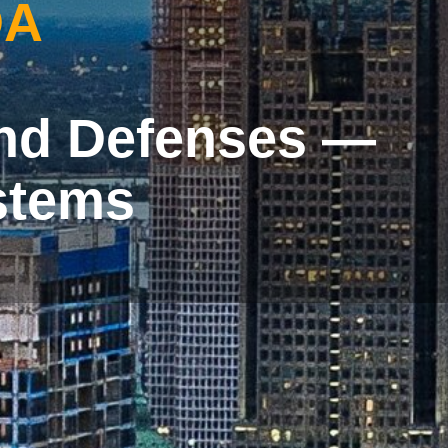
DA
and Defenses —
stems