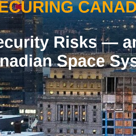
ECURING CANA
ecurity Risks — 
anadian Space Sy