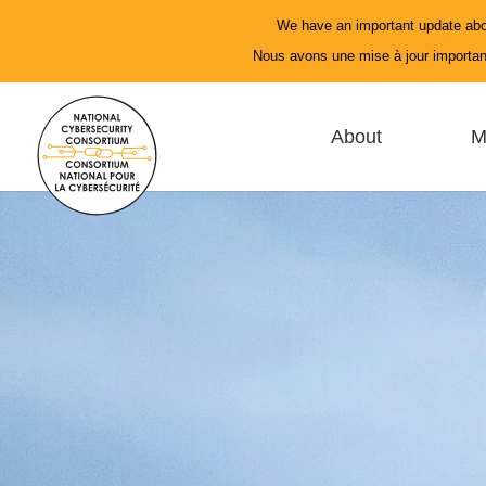
We have an important update abo
Nous avons une mise à jour important
About
M