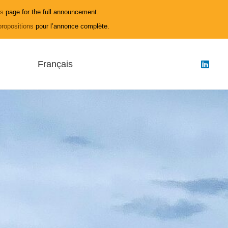
ls
page for the full announcement.
propositions
pour l’annonce complète.
Français