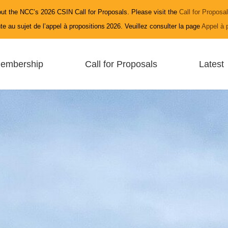
ut the NCC’s 2026 CSIN Call for Proposals. Please visit the
Call for Proposa
e au sujet de l’appel à propositions 2026. Veuillez consulter la page
Appel à 
embership
Call for Proposals
Latest