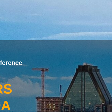
ference
RS
DA