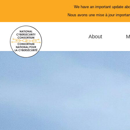
We have an important update abo
Nous avons une mise à jour important
About
M