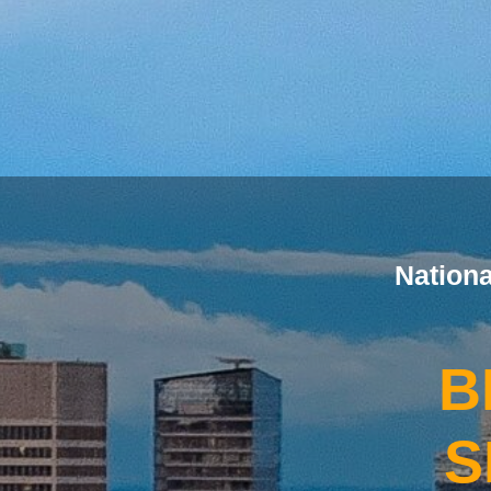
Nation
B
S