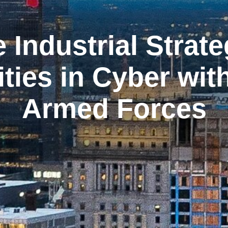
 Industrial Strat
ties in Cyber wit
Armed Forces