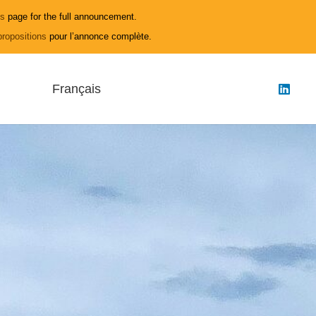
ls
page for the full announcement.
propositions
pour l’annonce complète.
Français